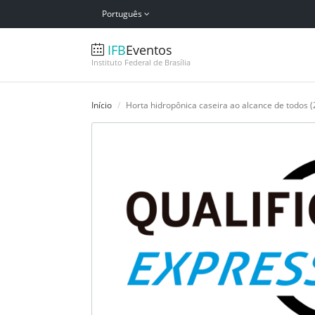
Português
IFB
Eventos
Instituto Federal de Brasília
Início
Horta hidropônica caseira ao alcance de todos (2