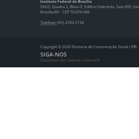
Instituto Federal de Brasília
SAUS, Quadra 2, Bloco E, Edifício Siderbrás, Sala 605, Asa 
Brasília/DF - CEP 70.070-906
Telefone:
(61) 2103-2154
Copyright © 2026 Diretoria de Comunicação Social / IFB.
SIGA-NOS
Queremos nos conectar com você!