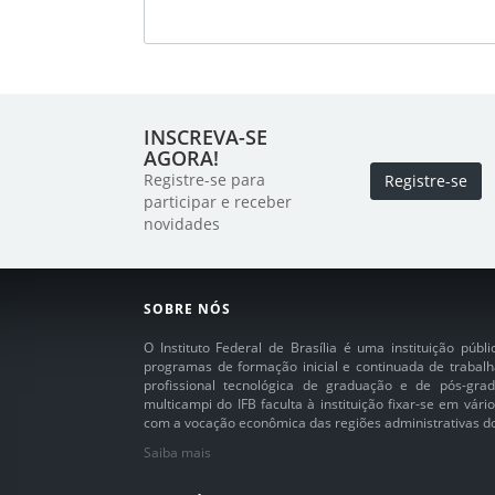
INSCREVA-SE
AGORA!
Registre-se para
Registre-se
participar e receber
novidades
SOBRE NÓS
O Instituto Federal de Brasília é uma instituição púb
programas de formação inicial e continuada de trabalh
profissional tecnológica de graduação e de pós-grad
multicampi do IFB faculta à instituição fixar-se em vár
com a vocação econômica das regiões administrativas do 
Saiba mais