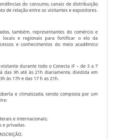
endências do consumo, canais de distribuição
to de relação entre os visitantes e expositores.
ados, também, representantes do comércio e
 locais e regionais para fortificar o elo da
rocessos e conhecimentos do meio acadêmico
 visitante durante todo o Conecta IF – de 3 a 7
á das 9h até às 21h diariamente, dividida em
13h às 17h e das 17 h as 21h.
coberta e climatizada, sendo composta por um
tre:
derais e internacionais;
s e privadas.
INSCRIÇÃO.