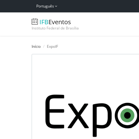
Português
IFB
Eventos
Instituto Federal de Brasília
Início
ExpoIF