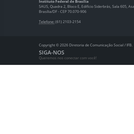
Instituto Federal de Brasília
SAUS, Quadra 2, Bloco E, Edifício Siderbrás, Sala 605, Asa 
Brasília/DF - CEP 70.070-906
Telefone:
(61) 2103-2154
Copyright © 2026 Diretoria de Comunicação Social / IFB.
SIGA-NOS
Queremos nos conectar com você!