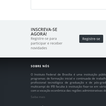
INSCREVA-SE
AGORA!
Registre-se para
Registre-se
participar e receber
novidades
SOBRE NÓS
O Instituto Federal de Brasília é uma instituição púb
programas de formação inicial e continuada de trabalh
profissional tecnológica de graduação e de pós-grad
multicampi do IFB faculta à instituição fixar-se em vár
com a vocação econômica das regiões administrativas do 
Saiba mais