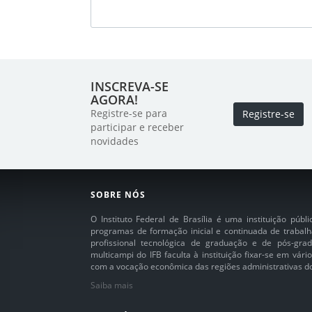
INSCREVA-SE
AGORA!
Registre-se para
Registre-se
participar e receber
novidades
SOBRE NÓS
O Instituto Federal de Brasília é uma instituição púb
programas de formação inicial e continuada de trabalh
profissional tecnológica de graduação e de pós-grad
multicampi do IFB faculta à instituição fixar-se em vár
com a vocação econômica das regiões administrativas do 
Saiba mais