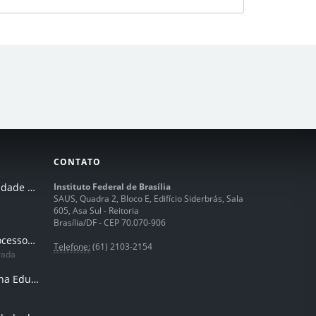
CONTATO
I Seminário de Integridade do IFB
Instituto Federal de Brasília
SAUS, Quadra 2, Bloco E, Edifício Siderbrás, Sala
605, Asa Sul - Reitoria
Brasília/DF - CEP 70.070-906
Humanização dos processos de trabalhos em tempos de IA
Telefone:
(61) 2103-2154
rada
Inteligência Artificial na Educação Profissional e Tecnológica: potencialidades, desafios e desenvolvimento docente