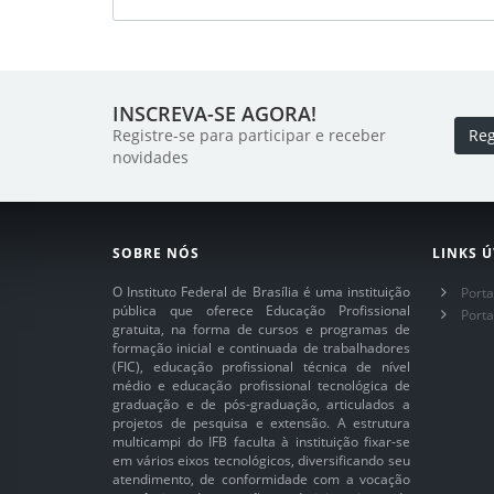
INSCREVA-SE AGORA!
Registre-se para participar e receber
Reg
novidades
SOBRE NÓS
LINKS Ú
O Instituto Federal de Brasília é uma instituição
Porta
pública que oferece Educação Profissional
Port
gratuita, na forma de cursos e programas de
formação inicial e continuada de trabalhadores
(FIC), educação profissional técnica de nível
médio e educação profissional tecnológica de
graduação e de pós-graduação, articulados a
projetos de pesquisa e extensão. A estrutura
multicampi do IFB faculta à instituição fixar-se
em vários eixos tecnológicos, diversificando seu
atendimento, de conformidade com a vocação