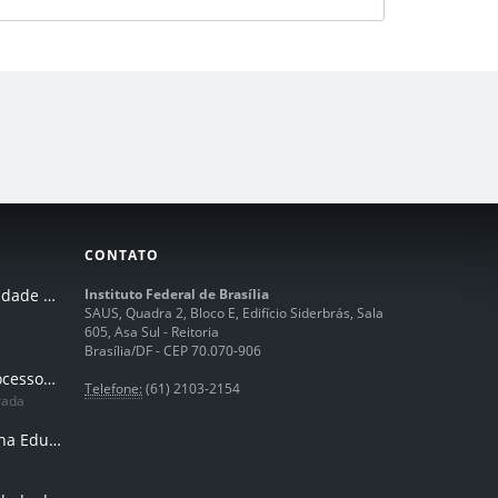
CONTATO
I Seminário de Integridade do IFB
Instituto Federal de Brasília
SAUS, Quadra 2, Bloco E, Edifício Siderbrás, Sala
605, Asa Sul - Reitoria
Brasília/DF - CEP 70.070-906
Humanização dos processos de trabalhos em tempos de IA
Telefone:
(61) 2103-2154
rada
Inteligência Artificial na Educação Profissional e Tecnológica: potencialidades, desafios e desenvolvimento docente