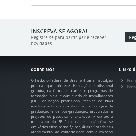
INSCREVA-SE AGORA!
Registre-se para participar e receber
Reg
novidades
SOBRE NÓS
LINKS Ú
O Instituto Federal de Brasília é uma instituição
Porta
pública que oferece Educação Profissional
Port
gratuita, na forma de cursos e programas de
formação inicial e continuada de trabalhadores
(FIC), educação profissional técnica de nível
médio e educação profissional tecnológica de
graduação e de pós-graduação, articulados a
projetos de pesquisa e extensão. A estrutura
multicampi do IFB faculta à instituição fixar-se
em vários eixos tecnológicos, diversificando seu
atendimento, de conformidade com a vocação