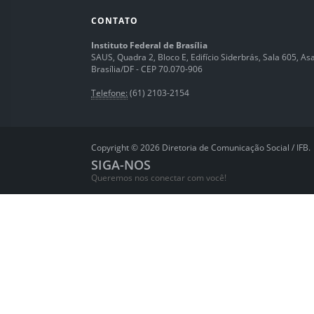
CONTATO
Instituto Federal de Brasília
SAUS, Quadra 2, Bloco E, Edifício Siderbrás, Sala 605, Asa 
Brasília/DF - CEP 70.070-906
Telefone:
(61) 2103-2154
Copyright © 2026 Diretoria de Comunicação Social / IFB.
SIGA-NOS
Queremos nos conectar com você!