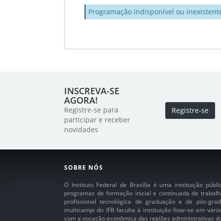
Programação indisponível ou inexistent
INSCREVA-SE
AGORA!
Registre-se para
Registre-se
participar e receber
novidades
SOBRE NÓS
O Instituto Federal de Brasília é uma instituição púb
programas de formação inicial e continuada de trabalh
profissional tecnológica de graduação e de pós-grad
multicampi do IFB faculta à instituição fixar-se em vár
com a vocação econômica das regiões administrativas do 