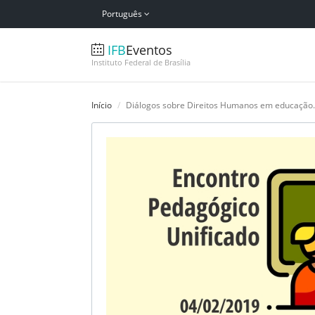
Português
IFB
Eventos
Instituto Federal de Brasília
Início
Diálogos sobre Direitos Humanos em educação.