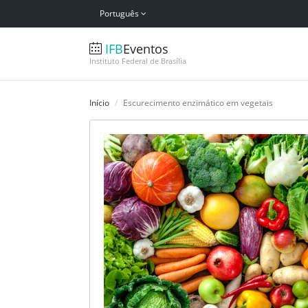
Português
IFB
Eventos
Instituto Federal de Brasília
Início
Escurecimento enzimático em vegetais