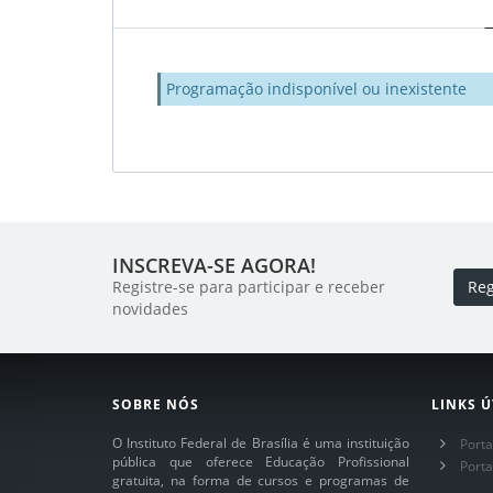
Programação indisponível ou inexistente
INSCREVA-SE AGORA!
Registre-se para participar e receber
Reg
novidades
SOBRE NÓS
LINKS Ú
O Instituto Federal de Brasília é uma instituição
Porta
pública que oferece Educação Profissional
Port
gratuita, na forma de cursos e programas de