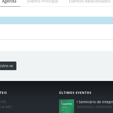
Agenda
Evento Principal
Eventos Relacionados
istre-se
TEIS
ÚLTIMOS EVENTOS
l IFB
al do MEC
30/04/2026 a 30/04/2026