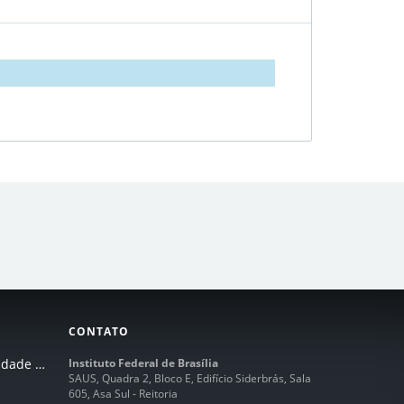
CONTATO
I Seminário de Integridade do IFB
Instituto Federal de Brasília
SAUS, Quadra 2, Bloco E, Edifício Siderbrás, Sala
605, Asa Sul - Reitoria