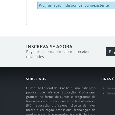
Programação indisponível ou inexistente
INSCREVA-SE AGORA!
Registre-se para participar e receber
Reg
novidades
SOBRE NÓS
LINKS Ú
O Instituto Federal de Brasília é uma instituição
Porta
pública que oferece Educação Profissional
Port
gratuita, na forma de cursos e programas de
formação inicial e continuada de trabalhadores
(FIC), educação profissional técnica de nível
médio e educação profissional tecnológica de
graduação e de pós-graduação, articulados a