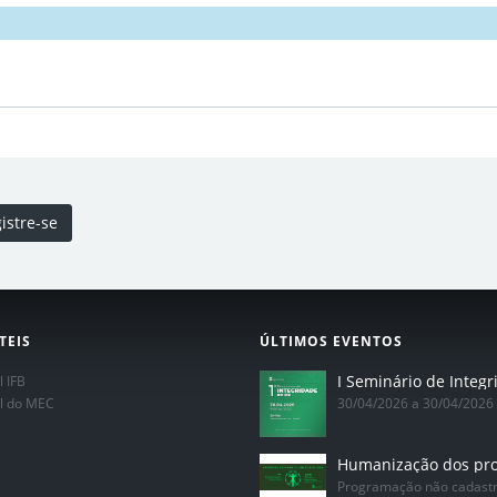
istre-se
TEIS
ÚLTIMOS EVENTOS
l IFB
al do MEC
30/04/2026 a 30/04/2026
Programação não cadast