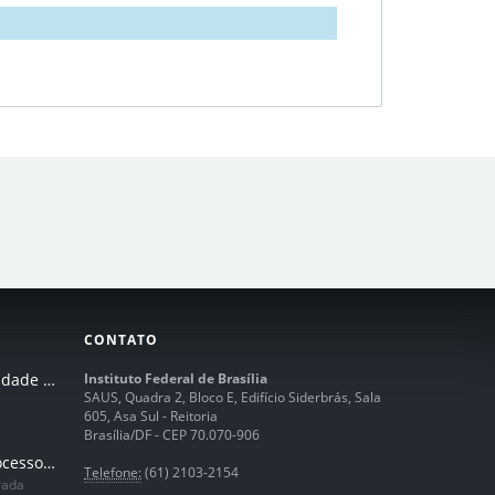
CONTATO
I Seminário de Integridade do IFB
Instituto Federal de Brasília
SAUS, Quadra 2, Bloco E, Edifício Siderbrás, Sala
605, Asa Sul - Reitoria
Brasília/DF - CEP 70.070-906
Humanização dos processos de trabalhos em tempos de IA
Telefone:
(61) 2103-2154
rada