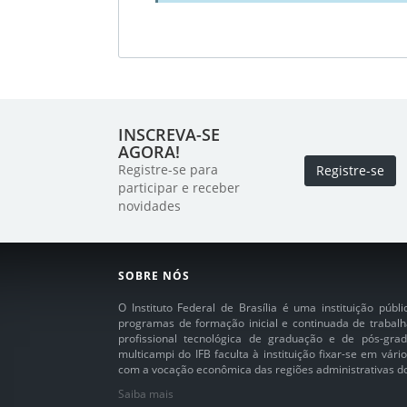
INSCREVA-SE
AGORA!
Registre-se para
Registre-se
participar e receber
novidades
SOBRE NÓS
O Instituto Federal de Brasília é uma instituição púb
programas de formação inicial e continuada de trabalh
profissional tecnológica de graduação e de pós-grad
multicampi do IFB faculta à instituição fixar-se em vár
com a vocação econômica das regiões administrativas do 
Saiba mais