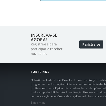
INSCREVA-SE
AGORA!
Registre-se para
Registre-se
participar e receber
novidades
SOBRE NÓS
O Instituto Federal de Brasília é uma instituição púb
programas de formação inicial e continuada de trabalh
profissional tecnológica de graduação e de pós-grad
multicampi do IFB faculta à instituição fixar-se em vár
com a vocação econômica das regiões administrativas do 
Saiba mais