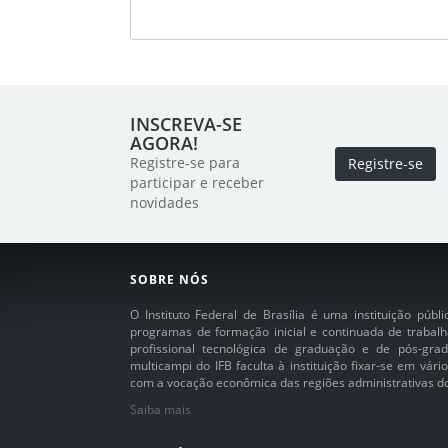
INSCREVA-SE
AGORA!
Registre-se para
Registre-se
participar e receber
novidades
SOBRE NÓS
O Instituto Federal de Brasília é uma instituição púb
programas de formação inicial e continuada de trabalh
profissional tecnológica de graduação e de pós-grad
multicampi do IFB faculta à instituição fixar-se em vár
com a vocação econômica das regiões administrativas do 
Saiba mais