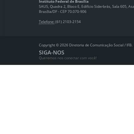
Instituto Federal de Brasília
SAUS, Quadra 2, Bloco E, Edifício Siderbrás, Sala 605, Asa 
Brasília/DF - CEP 70.070-906
Telefone:
(61) 2103-2154
Copyright © 2026 Diretoria de Comunicação Social / IFB.
SIGA-NOS
Queremos nos conectar com você!