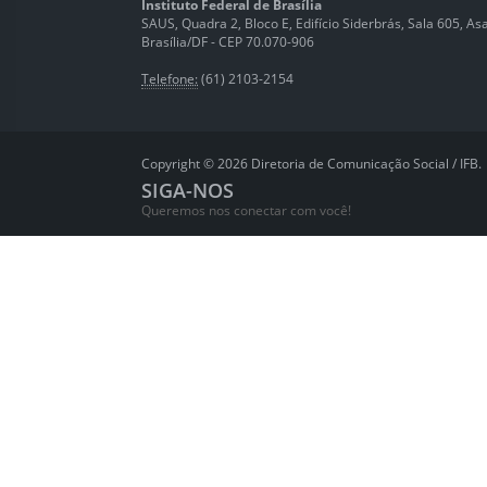
Instituto Federal de Brasília
SAUS, Quadra 2, Bloco E, Edifício Siderbrás, Sala 605, Asa 
Brasília/DF - CEP 70.070-906
Telefone:
(61) 2103-2154
Copyright © 2026 Diretoria de Comunicação Social / IFB.
SIGA-NOS
Queremos nos conectar com você!