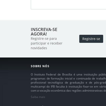
INSCREVA-SE
AGORA!
Registre-se para
Registre-se
participar e receber
novidades
SOBRE NÓS
O Instituto Federal de Brasília é uma instituição púb
programas de formação inicial e continuada de trabalh
profissional tecnológica de graduação e de pós-grad
multicampi do IFB faculta à instituição fixar-se em vár
com a vocação econômica das regiões administrativas do 
Saiba mais