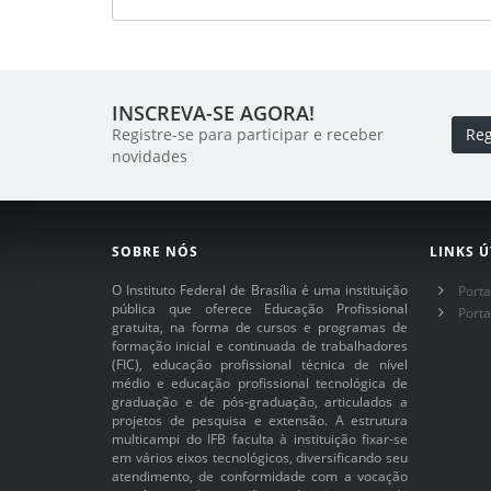
INSCREVA-SE AGORA!
Registre-se para participar e receber
Reg
novidades
SOBRE NÓS
LINKS Ú
O Instituto Federal de Brasília é uma instituição
Porta
pública que oferece Educação Profissional
Port
gratuita, na forma de cursos e programas de
formação inicial e continuada de trabalhadores
(FIC), educação profissional técnica de nível
médio e educação profissional tecnológica de
graduação e de pós-graduação, articulados a
projetos de pesquisa e extensão. A estrutura
multicampi do IFB faculta à instituição fixar-se
em vários eixos tecnológicos, diversificando seu
atendimento, de conformidade com a vocação