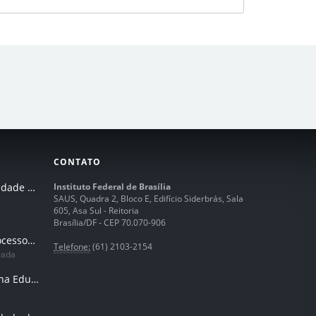
CONTATO
I Seminário de Integridade do IFB
Instituto Federal de Brasília
SAUS, Quadra 2, Bloco E, Edifício Siderbrás, Sala
605, Asa Sul - Reitoria
Brasília/DF - CEP 70.070-906
Humanização dos processos de trabalhos em tempos de IA
Telefone:
(61) 2103-2154
rada
Inteligência Artificial na Educação Profissional e Tecnológica: potencialidades, desafios e desenvolvimento docente