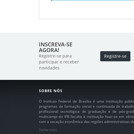
INSCREVA-SE
AGORA!
Registre-se para
Registre-se
participar e receber
novidades
SOBRE NÓS
O Instituto Federal de Brasília é uma instituição púb
programas de formação inicial e continuada de trabalh
profissional tecnológica de graduação e de pós-grad
multicampi do IFB faculta à instituição fixar-se em vár
com a vocação econômica das regiões administrativas do 
Saiba mais