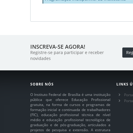
INSCREVA-SE AGORA!
Registre-se para participar e receber
Reg
novidades
SOBRE NÓS
LINKS Ú
O Instituto Federal de Brasília é uma instituição
Porta
pública que oferece Educação Profissional
Port
gratuita, na forma de cursos e programas de
formação inicial e continuada de trabalhadores
(FIC), educação profissional técnica de nível
médio e educação profissional tecnológica de
graduação e de pós-graduação, articulados a
projetos de pesquisa e extensão. A estrutura