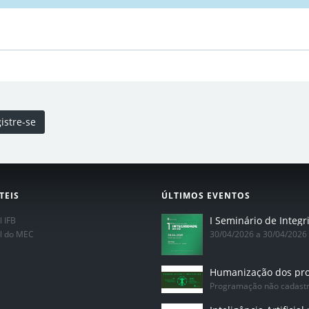
istre-se
TEIS
ÚLTIMOS EVENTOS
l IFB
al do MEC
30/04/2026 a 30/04/2026
Programação não cadast