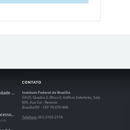
CONTATO
I Seminário de Integridade do IFB
Instituto Federal de Brasília
SAUS, Quadra 2, Bloco E, Edifício Siderbrás, Sala
605, Asa Sul - Reitoria
Brasília/DF - CEP 70.070-906
Humanização dos processos de trabalhos em tempos de IA
Telefone:
(61) 2103-2154
rada