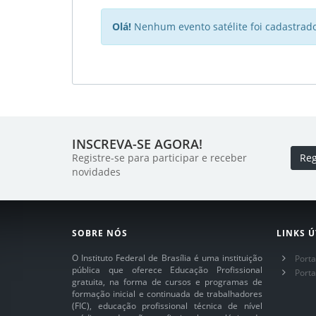
Olá!
Nenhum evento satélite foi cadastrado
INSCREVA-SE AGORA!
Registre-se para participar e receber
Reg
novidades
SOBRE NÓS
LINKS Ú
O Instituto Federal de Brasília é uma instituição
Porta
pública que oferece Educação Profissional
Port
gratuita, na forma de cursos e programas de
formação inicial e continuada de trabalhadores
(FIC), educação profissional técnica de nível