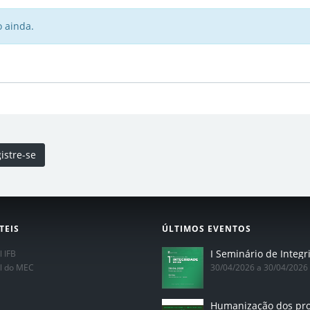
 ainda.
istre-se
TEIS
ÚLTIMOS EVENTOS
l IFB
al do MEC
30/04/2026 a 30/04/2026