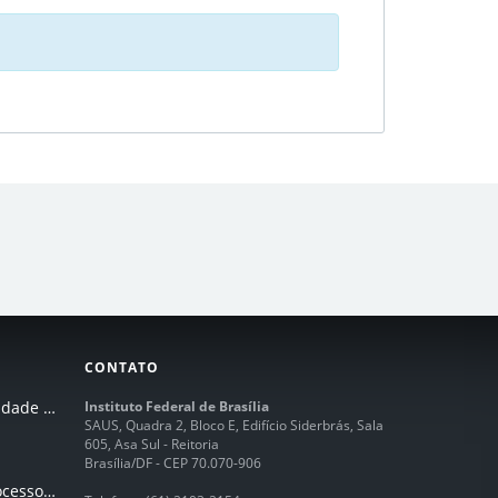
CONTATO
I Seminário de Integridade do IFB
Instituto Federal de Brasília
SAUS, Quadra 2, Bloco E, Edifício Siderbrás, Sala
605, Asa Sul - Reitoria
Brasília/DF - CEP 70.070-906
Humanização dos processos de trabalhos em tempos de IA