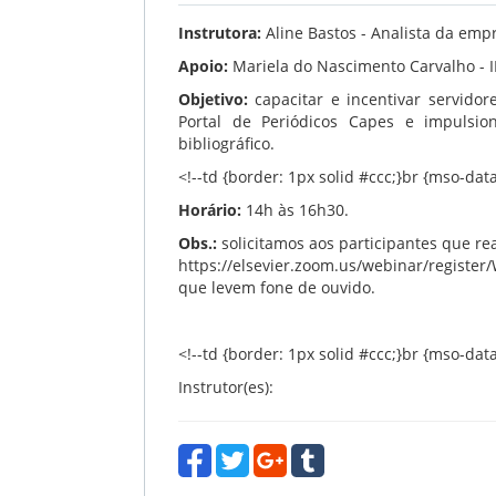
Instrutora:
Aline Bastos - Analista da empr
Apoio:
Mariela do Nascimento Carvalho - I
Objetivo:
capacitar e incentivar servido
Portal de Periódicos Capes e impulsio
bibliográfico.
<!--td {border: 1px solid #ccc;}br {mso-dat
Horário:
14h às 16h30.
Obs.:
solicitamos aos participantes que rea
https://elsevier.zoom.us/webinar/registe
que levem fone de ouvido.
<!--td {border: 1px solid #ccc;}br {mso-dat
Instrutor(es):