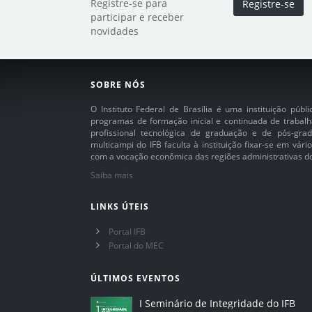
Registre-se para
Registre-se
participar e receber
novidades
SOBRE NÓS
O Instituto Federal de Brasília é uma instituição púb
programas de formação inicial e continuada de trabalh
profissional tecnológica de graduação e de pós-grad
multicampi do IFB faculta à instituição fixar-se em vár
com a vocação econômica das regiões administrativas do 
Saiba mais
LINKS ÚTEIS
Portal IFB
Portal do MEC
ÚLTIMOS EVENTOS
I Seminário de Integridade do IFB