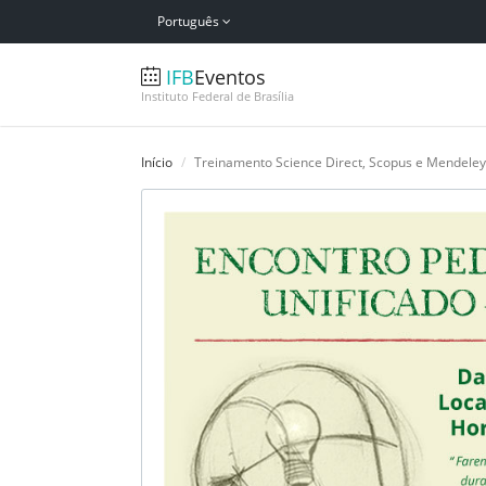
Português
IFB
Eventos
Instituto Federal de Brasília
Início
Treinamento Science Direct, Scopus e Mendeley