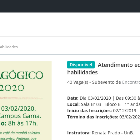
abilidades
Atendimento ed
Disponível
habilidades
40 Vaga(s) - Subevento de
Encontr
Data:
Dia 03/02/2020 | Das 09:30 à
Local:
Sala B103 - Bloco B - 1° and
Início das Inscrições:
02/12/2019
Término das Inscrições:
03/02/20
Instrutora:
Renata Prado - UnB.