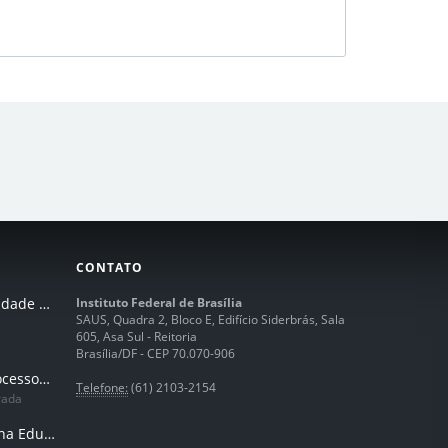
CONTATO
I Seminário de Integridade do IFB
Instituto Federal de Brasília
SAUS, Quadra 2, Bloco E, Edifício Siderbrás, Sala
605, Asa Sul - Reitoria
Brasília/DF - CEP 70.070-906
Humanização dos processos de trabalhos em tempos de IA
Telefone:
(61) 2103-2154
rada
Inteligência Artificial na Educação Profissional e Tecnológica: potencialidades, desafios e desenvolvimento docente