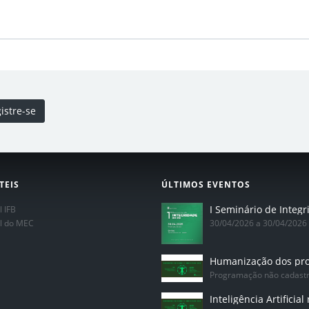
istre-se
TEIS
ÚLTIMOS EVENTOS
l IFB
al do MEC
30/04/2026 a 30/04/2026
Programação não cadast