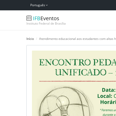
Português
IFB
Eventos
Instituto Federal de Brasília
Início
Atendimento educacional aos estudantes com altas h