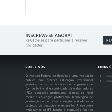
INSCREVA-SE AGORA!
Registre-se para participar e receber
Reg
novidades
SOBRE NÓS
LINKS Ú
O Instituto Federal de Brasília é uma instituição
Porta
pública que oferece Educação Profissional
Port
gratuita, na forma de cursos e programas de
formação inicial e continuada de trabalhadores
(FIC), educação profissional técnica de nível
médio e educação profissional tecnológica de
graduação e de pós-graduação, articulados a
projetos de pesquisa e extensão. A estrutura
multicampi do IFB faculta à instituição fixar-se