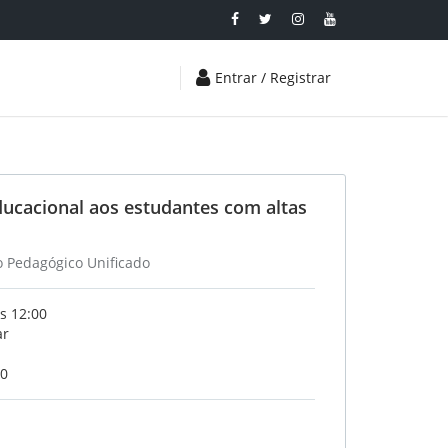
Entrar / Registrar
ucacional aos estudantes com altas
o Pedagógico Unificado
s 12:00
ar
20