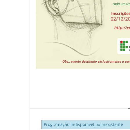
Programação indisponível ou inexistente