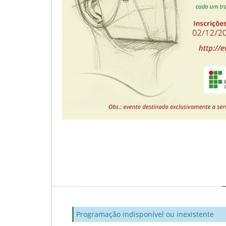
Programação indisponível ou inexistente