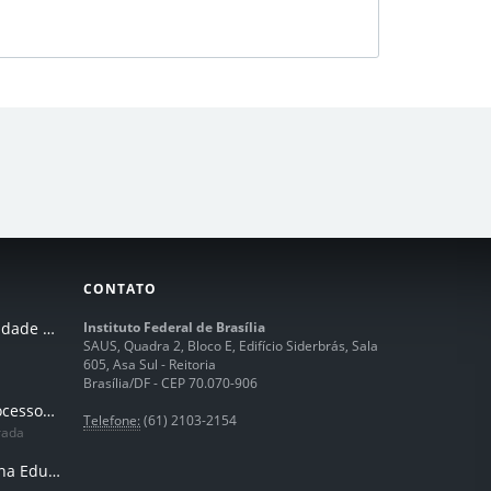
CONTATO
I Seminário de Integridade do IFB
Instituto Federal de Brasília
SAUS, Quadra 2, Bloco E, Edifício Siderbrás, Sala
605, Asa Sul - Reitoria
Brasília/DF - CEP 70.070-906
Humanização dos processos de trabalhos em tempos de IA
Telefone:
(61) 2103-2154
rada
Inteligência Artificial na Educação Profissional e Tecnológica: potencialidades, desafios e desenvolvimento docente