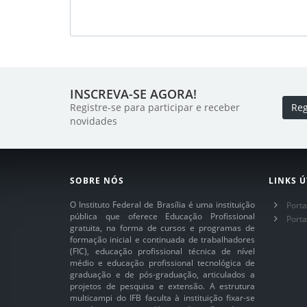
INSCREVA-SE AGORA!
Registre-se para participar e receber
Reg
novidades
SOBRE NÓS
LINKS Ú
O Instituto Federal de Brasília é uma instituição
Porta
pública que oferece Educação Profissional
Port
gratuita, na forma de cursos e programas de
formação inicial e continuada de trabalhadores
(FIC), educação profissional técnica de nível
médio e educação profissional tecnológica de
graduação e de pós-graduação, articulados a
projetos de pesquisa e extensão. A estrutura
multicampi do IFB faculta à instituição fixar-se