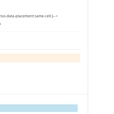
 {mso-data-placement:same-cell;}-->
a