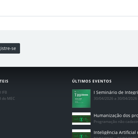
istre-se
TEIS
ÚLTIMOS EVENTOS
l IFB
al do MEC
30/04/2026 a 30/04/2026
Programação não cadast