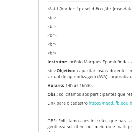
<!--td {border: 1px solid #ccc;}br {mso-dat
<br>
<br>
<br>
<br>
<br>
Instrutor:
Jocênio Marques Epaminôndas - 
<br>
Objetivo:
capacitar os/as docentes n
virtual de aprendizagem (AVA) corporativo.
Horário:
14h às 16h30.
Obs.:
solicitamos aos participantes que re
Link para o cadastro
https://nead.ifb.edu.
OBS: Solicitamos aos inscritos que para a
gentileza solicitem por meio do e-mail: p