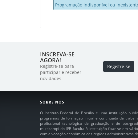
Programação indisponível ou inexistent
INSCREVA-SE
AGORA!
Registre-se para
Registre-se
participar e receber
novidades
SOBRE NÓS
O Instituto Federal de Brasília é uma instituição púb
programas de formação inicial e continuada de trabalh
profissional tecnológica de graduação e de pós-grad
multicampi do IFB faculta à instituição fixar-se em vár
com a vocação econômica das regiões administrativas do 