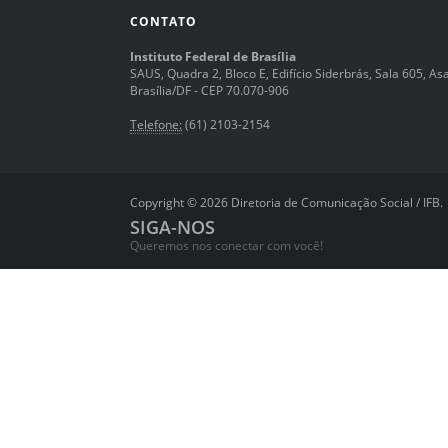
CONTATO
Instituto Federal de Brasília
SAUS, Quadra 2, Bloco E, Edifício Siderbrás, Sala 605, Asa 
Brasília/DF - CEP 70.070-906
Telefone:
(61) 2103-2154
Copyright © 2026 Diretoria de Comunicação Social / IFB.
SIGA-NOS
Queremos nos conectar com você!