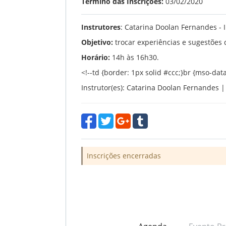
Término das Inscrições:
03/02/2020
Instrutores
: Catarina Doolan Fernandes - I
Objetivo:
trocar experiências e sugestões 
Horário:
14h às 16h30.
<!--td {border: 1px solid #ccc;}br {mso-dat
Instrutor(es): Catarina Doolan Fernandes 
Inscrições encerradas