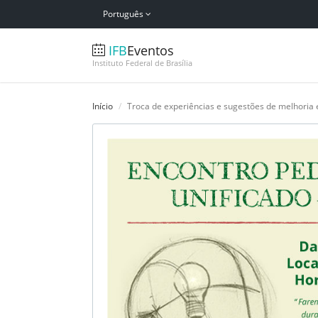
Português
IFB
Eventos
Instituto Federal de Brasília
Início
Troca de experiências e sugestões de melhoria