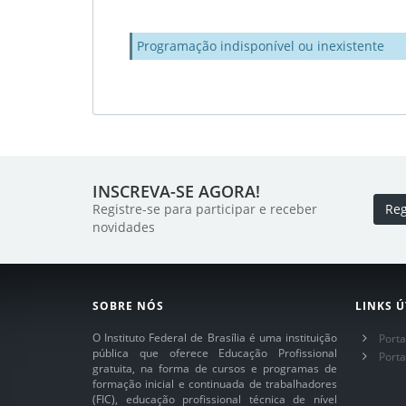
Programação indisponível ou inexistente
INSCREVA-SE AGORA!
Registre-se para participar e receber
Reg
novidades
SOBRE NÓS
LINKS Ú
O Instituto Federal de Brasília é uma instituição
Porta
pública que oferece Educação Profissional
Port
gratuita, na forma de cursos e programas de
formação inicial e continuada de trabalhadores
(FIC), educação profissional técnica de nível