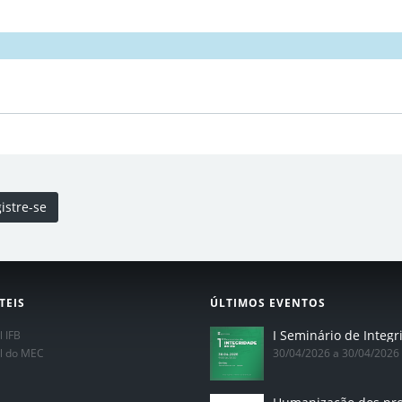
istre-se
TEIS
ÚLTIMOS EVENTOS
l IFB
al do MEC
30/04/2026 a 30/04/2026