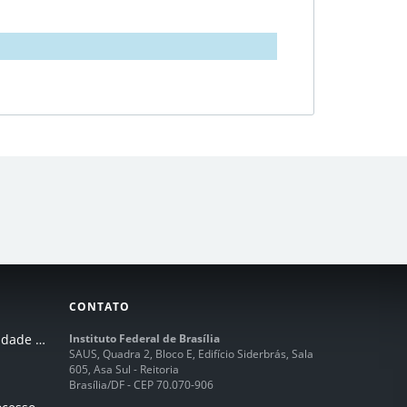
CONTATO
I Seminário de Integridade do IFB
Instituto Federal de Brasília
SAUS, Quadra 2, Bloco E, Edifício Siderbrás, Sala
605, Asa Sul - Reitoria
Brasília/DF - CEP 70.070-906