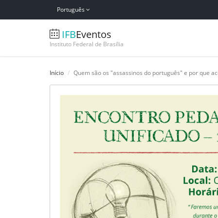
Português
IFB
Eventos
Instituto Federal de Brasília
Início
Quem são os "assassinos do português" e por que ace