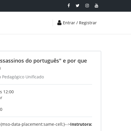
Entrar / Registrar
ssassinos do português" e por que
a
o Pedagógico Unificado
s 12:00
ar
20
r {mso-data-placement:same-cell;}-->
Instrutora: