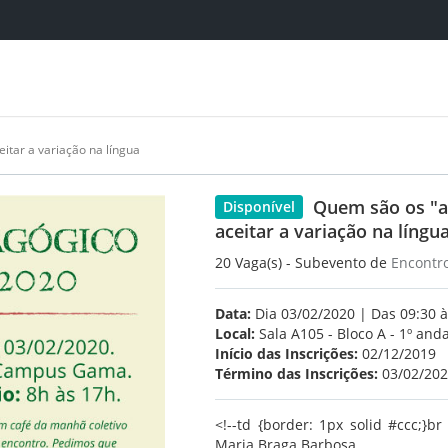
itar a variação na língua
Quem são os "a
Disponível
aceitar a variação na língu
20 Vaga(s) - Subevento de
Encontr
Data:
Dia 03/02/2020 | Das 09:30 à
Local:
Sala A105 - Bloco A - 1º and
Início das Inscrições:
02/12/2019
Término das Inscrições:
03/02/20
<!--td {border: 1px solid #ccc;}b
Maria Braga Barbosa.