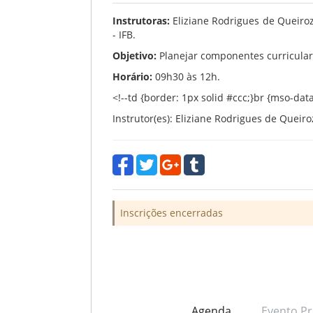
Instrutoras:
Eliziane Rodrigues de Queiroz
- IFB.
Objetivo:
Planejar componentes curriculare
Horário:
09h30 às 12h.
<!--td {border: 1px solid #ccc;}br {mso-dat
Instrutor(es): Eliziane Rodrigues de Queir
Inscrições encerradas
Agenda
Evento Pr