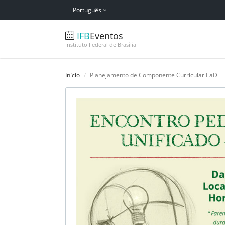
Português
IFB
Eventos
Instituto Federal de Brasília
Início
Planejamento de Componente Curricular EaD