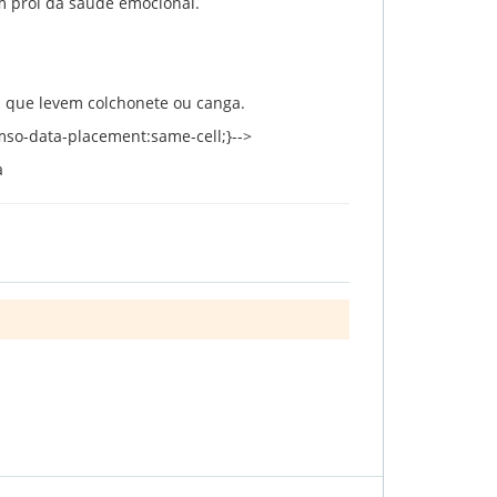
 prol da saúde emocional.
s que levem colchonete ou canga.
 {mso-data-placement:same-cell;}-->
a