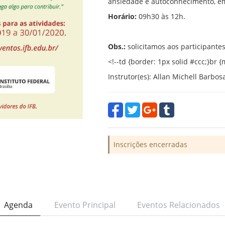
ansiedade e autoconhecimento, em
Horário:
09h30 às 12h.
Obs.:
solicitamos aos participante
<!--td {border: 1px solid #ccc;}br
Instrutor(es): Allan Michell Barbos
Inscrições encerradas
Agenda
Evento Principal
Eventos Relacionados