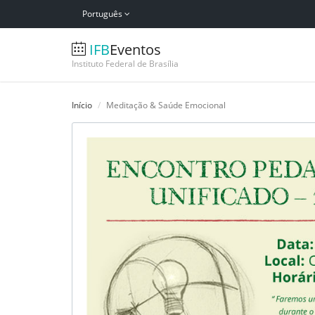
Português
IFB
Eventos
Instituto Federal de Brasília
Início
Meditação & Saúde Emocional