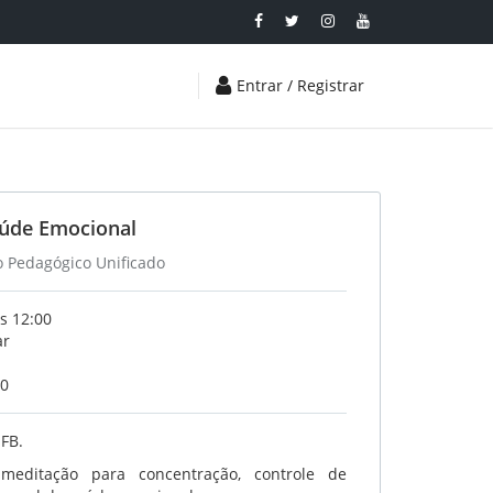
Entrar / Registrar
úde Emocional
o Pedagógico Unificado
s 12:00
ar
20
IFB.
editação para concentração, controle de