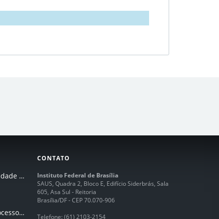
CONTATO
I Seminário de Integridade do IFB
Instituto Federal de Brasília
SAUS, Quadra 2, Bloco E, Edifício Siderbrás, Sala
605, Asa Sul - Reitoria
Brasília/DF - CEP 70.070-906
Humanização dos processos de trabalhos em tempos de IA
Telefone:
(61) 2103-2154