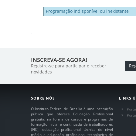
Programação indisponível ou inexistente
INSCREVA-SE AGORA!
Registre-se para participar e receber
Reg
novidades
SOBRE NÓS
LINKS Ú
O Instituto Federal de Brasília é uma instituição
Porta
pública que oferece Educação Profissional
Port
gratuita, na forma de cursos e programas de
formação inicial e continuada de trabalhadores
(FIC), educação profissional técnica de nível
médio e educação profissional tecnológica de