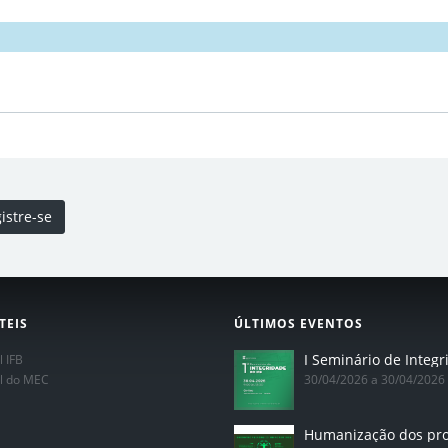
istre-se
TEIS
ÚLTIMOS EVENTOS
l IFB
al do MEC
30/04/2026 a 30/04/2026