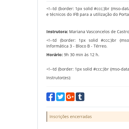
<!--td {border: 1px solid #ccc;}br {mso-da
e técnicos do IFB para a utilização do Port
Instrutora:
Mariana Vasconcelos de Castr
<!--td {border: 1px solid #ccc;}br {mso-
Informática 3 - Bloco B - Térreo.
Horário:
9h 30 min às 12 h.
<!--td {border: 1px solid #ccc;}br {mso-dat
Instrutor(es):
Inscrições encerradas