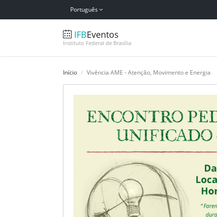
Português
IFB
Eventos
Instituto Federal de Brasília
Início
Vivência AME - Atenção, Movimento e Energia