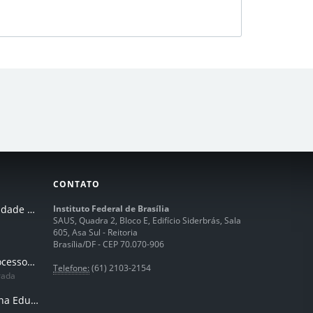
CONTATO
I Seminário de Integridade do IFB
Instituto Federal de Brasília
SAUS, Quadra 2, Bloco E, Edifício Siderbrás, Sala
605, Asa Sul - Reitoria
Brasília/DF - CEP 70.070-906
Humanização dos processos de trabalhos em tempos de IA
Telefone:
(61) 2103-2154
rada
Inteligência Artificial na Educação Profissional e Tecnológica: potencialidades, desafios e desenvolvimento docente