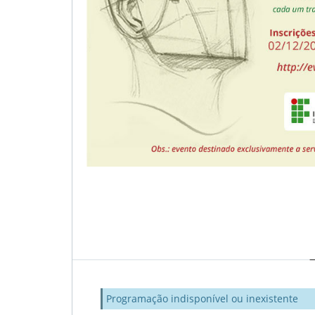
Programação indisponível ou inexistente