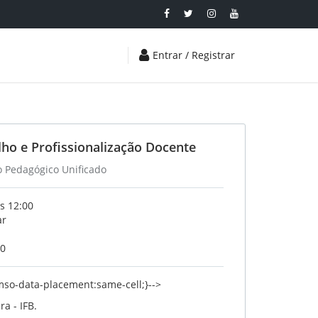
Entrar / Registrar
alho e Profissionalização Docente
o Pedagógico Unificado
s 12:00
ar
20
 {mso-data-placement:same-cell;}-->
a - IFB.