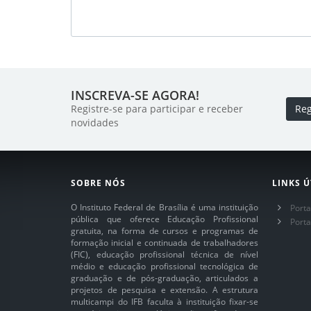
INSCREVA-SE AGORA!
Registre-se para participar e receber
Reg
novidades
SOBRE NÓS
LINKS Ú
O Instituto Federal de Brasília é uma instituição
Porta
pública que oferece Educação Profissional
Port
gratuita, na forma de cursos e programas de
formação inicial e continuada de trabalhadores
(FIC), educação profissional técnica de nível
médio e educação profissional tecnológica de
graduação e de pós-graduação, articulados a
projetos de pesquisa e extensão. A estrutura
multicampi do IFB faculta à instituição fixar-se