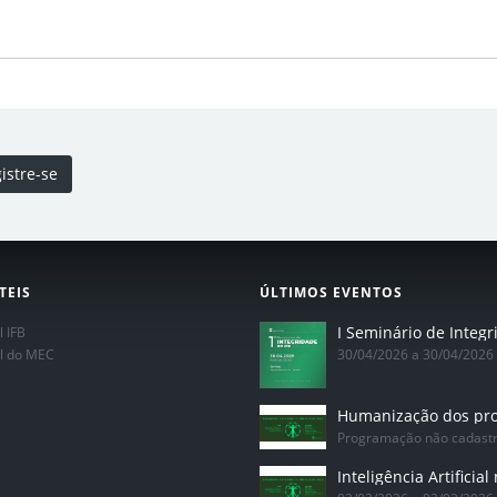
istre-se
TEIS
ÚLTIMOS EVENTOS
l IFB
al do MEC
30/04/2026 a 30/04/2026
Programação não cadast