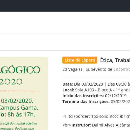
Ética, Trab
Lista de Espera
20 Vaga(s) - Subevento de
Encontr
Data:
Dia 03/02/2020 | Das 09:30 à
Local:
Sala A103 - Bloco A - 1° and
Início das Inscrições:
02/12/2019
Término das Inscrições:
03/02/20
<!--td {border: 1px solid #ccc;}br
<br>
Instrutor:
Dalmi Alves Alcântar