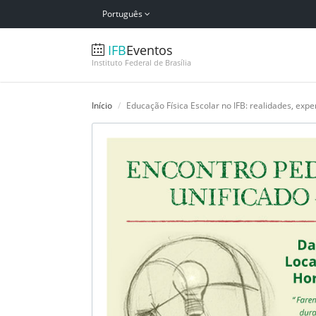
Português
IFB
Eventos
Instituto Federal de Brasília
Início
Educação Física Escolar no IFB: realidades, expe