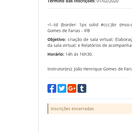
Término das Inscrições:
01/02/2020
<!--td {border: 1px solid #ccc;}br {mso-d
Gomes de Farias - IFB
Objetivo:
criação de sala virtual; Elabora
da sala virtual; e Relatórios de acompan
Horário:
14h às 16h30.
Instrutor(es): João Henrique Gomes de Fari
Inscrições encerradas