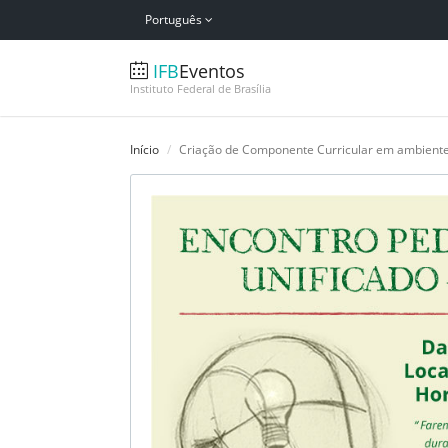
Português
IFB
Eventos
Instituto Federal de Brasília
Início
Criação de Componente Curricular em ambiente 