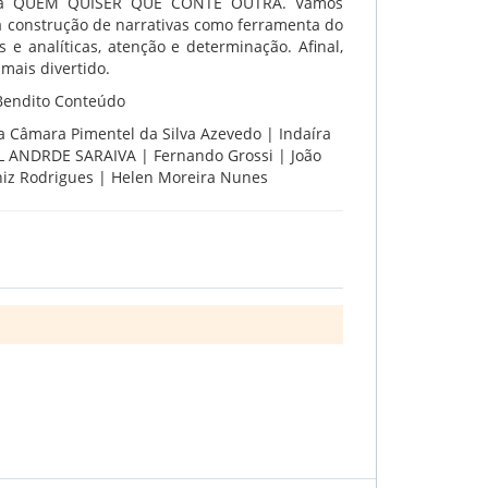
ficina QUEM QUISER QUE CONTE OUTRA.
Vamos
a construção de narrativas como
ferramenta do
s e analíticas, atenção
e determinação. Afinal,
mais divertido.
 Bendito Conteúdo
na Câmara Pimentel da Silva Azevedo | Indaíra
L ANDRDE SARAIVA | Fernando Grossi | João
iniz Rodrigues | Helen Moreira Nunes