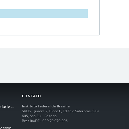
CONTATO
I Seminário de Integridade do IFB
Instituto Federal de Brasília
SAUS, Quadra 2, Bloco E, Edifício Siderbrás, Sala
605, Asa Sul - Reitoria
Brasília/DF - CEP 70.070-906
Humanização dos processos de trabalhos em tempos de IA