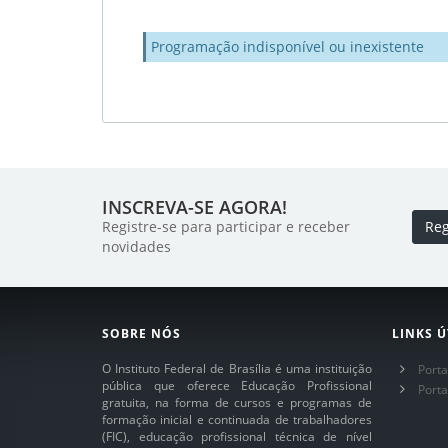
Programação indisponível ou inexistente
INSCREVA-SE AGORA!
Registre-se para participar e receber
Reg
novidades
SOBRE NÓS
LINKS Ú
O Instituto Federal de Brasília é uma instituição
Porta
pública que oferece Educação Profissional
Port
gratuita, na forma de cursos e programas de
formação inicial e continuada de trabalhadores
(FIC), educação profissional técnica de nível