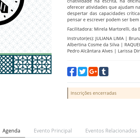
criatividade na escrita, na o
oferecer atividades que ajudam n
despertar das
capacidades crítica
pensar e escrever podem ser bem 
Facilitadora
:
Mirela Martorelli, da
Instrutor(es): JULIANA LIMA | Bru
Albertina Cosme da Silva | RAQUE
Pedro Alcântara Alves | Larissa D
Inscrições encerradas
Agenda
Evento Principal
Eventos Relacionados