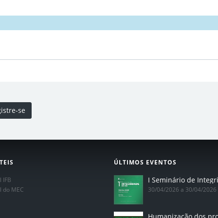
istre-se
TEIS
ÚLTIMOS EVENTOS
l IFB
al do MEC
30/04/2026 a 30/04/2026