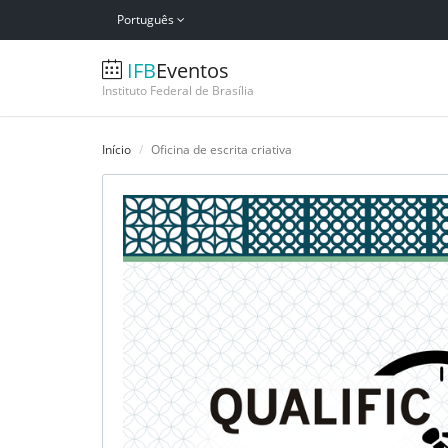
Português
IFB
Eventos
Instituto Federal de Brasília
Início
Oficina de escrita criativa