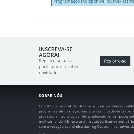
Programação indisponível ou inexistent
INSCREVA-SE
AGORA!
Registre-se para
Registre-se
participar e receber
novidades
SOBRE NÓS
O Instituto Federal de Brasília é uma instituição púb
programas de formação inicial e continuada de trabalh
profissional tecnológica de graduação e de pós-grad
multicampi do IFB faculta à instituição fixar-se em vár
com a vocação econômica das regiões administrativas do 