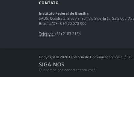
CONTATO
Instituto Federal de Brasília
SAUS, Quadra 2, Bloco E, Edifício Siderbrás, Sala 605, Asa 
Brasília/DF - CEP 70.070-906
Telefone:
(61) 2103-2154
Copyright © 2026 Diretoria de Comunicação Social / IFB.
SIGA-NOS
Queremos nos conectar com você!