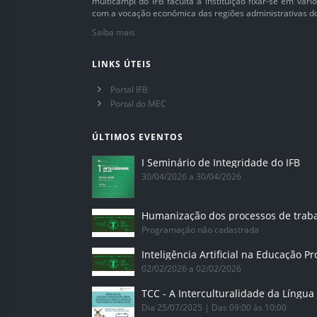
multicampi do IFB faculta à instituição fixar-se em vár
com a vocação econômica das regiões administrativas do 
Saiba mais
LINKS ÚTEIS
Portal IFB
Portal do MEC
ÚLTIMOS EVENTOS
I Seminário de Integridade do IFB
30/04/2026 a 30/04/2026
Humanização dos processos de trab
Programação não cadastrada
02/02/2026 a 02/02/2026
Dia 25/07/2025 | Das 09:00 às 10:00