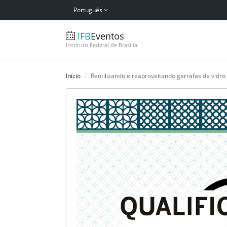
Português
IFB
Eventos
Instituto Federal de Brasília
Início
Reutilizando e reaproveitando garrafas de vidro e