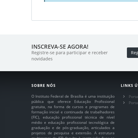
INSCREVA-SE AGORA!
Registre-se para participar e receber
Reg
novidades
SOBRE NÓS
LINKS Ú
O Instituto Federal de Brasília é uma instituição
Porta
pública que oferece Educação Profissional
Port
gratuita, na forma de cursos e programas de
formação inicial e continuada de trabalhadores
(FIC), educação profissional técnica de nível
médio e educação profissional tecnológica de
graduação e de pós-graduação, articulados a
projetos de pesquisa e extensão. A estrutura