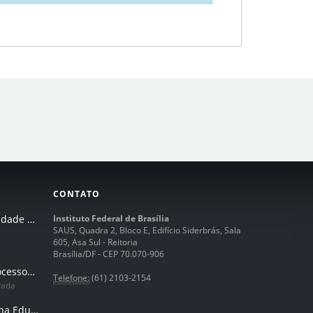
CONTATO
I Seminário de Integridade do IFB
Instituto Federal de Brasília
SAUS, Quadra 2, Bloco E, Edifício Siderbrás, Sala
605, Asa Sul - Reitoria
Brasília/DF - CEP 70.070-906
Humanização dos processos de trabalhos em tempos de IA
Telefone:
(61) 2103-2154
rada
Inteligência Artificial na Educação Profissional e Tecnológica: potencialidades, desafios e desenvolvimento docente