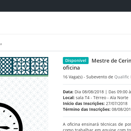
na
Mestre de Cerim
Disponível
oficina
16 Vaga(s) - Subevento de
Qualific
Data:
Dia 08/08/2018 | Das 09:00 à
Local:
sala T4 - Térreo - Ala Norte
Início das Inscrições:
27/07/2018
Término das Inscrições:
08/08/20
A oficina ensinará técnicas de po
como trabalhar em equipe com to