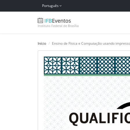
Português
IFB
Eventos
Instituto Federal de Brasília
Início
Ensino de Física e Computação usando impresso