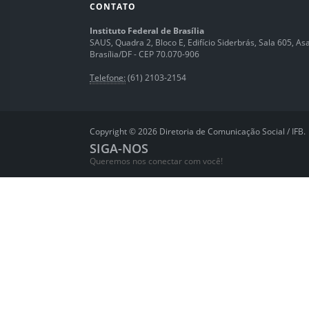
CONTATO
Instituto Federal de Brasília
SAUS, Quadra 2, Bloco E, Edifício Siderbrás, Sala 605, Asa 
Brasília/DF - CEP 70.070-906
Telefone:
(61) 2103-2154
Copyright © 2026 Diretoria de Comunicação Social / IFB.
SIGA-NOS
Queremos nos conectar com você!