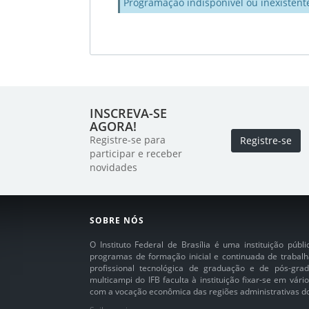
Programação indisponível ou inexistent
INSCREVA-SE
AGORA!
Registre-se para
Registre-se
participar e receber
novidades
SOBRE NÓS
O Instituto Federal de Brasília é uma instituição púb
programas de formação inicial e continuada de trabalh
profissional tecnológica de graduação e de pós-grad
multicampi do IFB faculta à instituição fixar-se em vár
com a vocação econômica das regiões administrativas do 