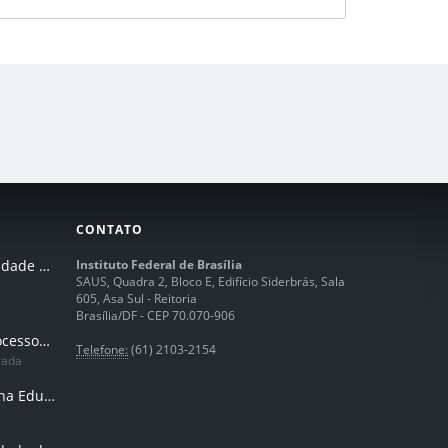
CONTATO
I Seminário de Integridade do IFB
Instituto Federal de Brasília
SAUS, Quadra 2, Bloco E, Edifício Siderbrás, Sala
605, Asa Sul - Reitoria
Brasília/DF - CEP 70.070-906
Humanização dos processos de trabalhos em tempos de IA
Telefone:
(61) 2103-2154
rada
Inteligência Artificial na Educação Profissional e Tecnológica: potencialidades, desafios e desenvolvimento docente