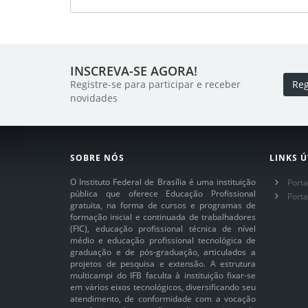
INSCREVA-SE AGORA!
Registre-se para participar e receber
Reg
novidades
SOBRE NÓS
LINKS Ú
O Instituto Federal de Brasília é uma instituição
Porta
pública que oferece Educação Profissional
Port
gratuita, na forma de cursos e programas de
formação inicial e continuada de trabalhadores
(FIC), educação profissional técnica de nível
médio e educação profissional tecnológica de
graduação e de pós-graduação, articulados a
projetos de pesquisa e extensão. A estrutura
multicampi do IFB faculta à instituição fixar-se
em vários eixos tecnológicos, diversificando seu
atendimento, de conformidade com a vocação