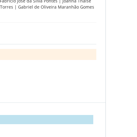
| Fabrício José da Silva Pontes | Joanna Thaíse
 Torres | Gabriel de Oliveira Maranhão Gomes