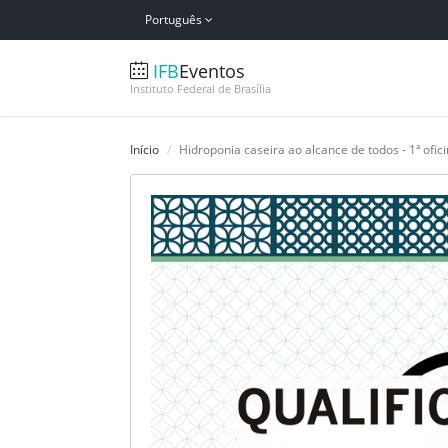
Português
IFB
Eventos
Instituto Federal de Brasília
Início
Hidroponia caseira ao alcance de todos - 1ª ofic