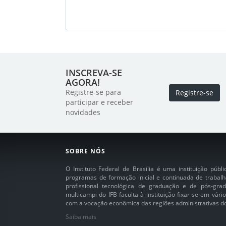
INSCREVA-SE
AGORA!
Registre-se para
Registre-se
participar e receber
novidades
SOBRE NÓS
O Instituto Federal de Brasília é uma instituição púb
programas de formação inicial e continuada de trabalh
profissional tecnológica de graduação e de pós-grad
multicampi do IFB faculta à instituição fixar-se em vár
com a vocação econômica das regiões administrativas do 
Saiba mais