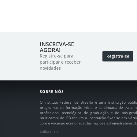
INSCREVA-SE
AGORA!
Registre-se para
Registre-se
participar e receber
novidades
SOBRE NÓS
O Instituto Federal de Brasília é uma instituição púb
programas de formação inicial e continuada de trabalh
profissional tecnológica de graduação e de pós-grad
multicampi do IFB faculta à instituição fixar-se em vár
com a vocação econômica das regiões administrativas do 
Saiba mais