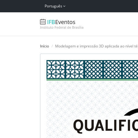
Português
IFB
Eventos
Instituto Federal de Brasília
Início
Modelagem e impressão 3D aplicada ao nível téc