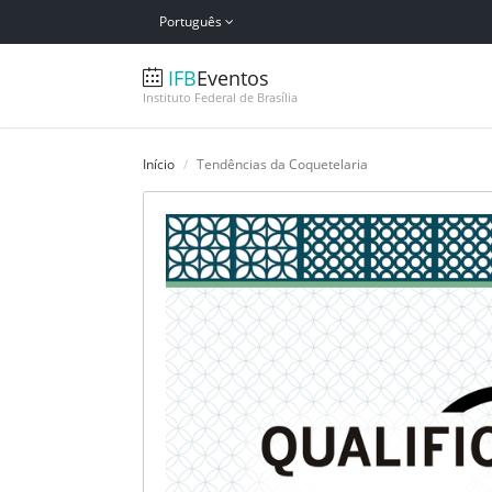
Português
IFB
Eventos
Instituto Federal de Brasília
Início
Tendências da Coquetelaria