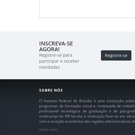
INSCREVA-SE
AGORA!
Registre-se para
Registre-se
participar e receber
novidades
SOBRE NÓS
O Instituto Federal de Brasília é uma instituição púb
programas de formação inicial e continuada de trabalh
profissional tecnológica de graduação e de pós-grad
multicampi do IFB faculta à instituição fixar-se em vár
com a vocação econômica das regiões administrativas do 
Saiba mais