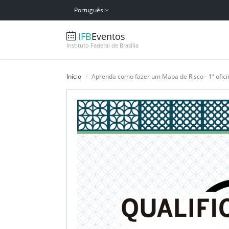
Português
IFB
Eventos
Instituto Federal de Brasília
Início
Aprenda como fazer um Mapa de Risco - 1ª ofici