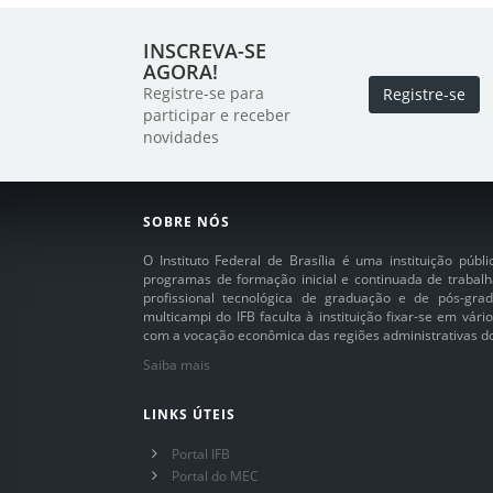
INSCREVA-SE
AGORA!
Registre-se para
Registre-se
participar e receber
novidades
SOBRE NÓS
O Instituto Federal de Brasília é uma instituição púb
programas de formação inicial e continuada de trabalh
profissional tecnológica de graduação e de pós-grad
multicampi do IFB faculta à instituição fixar-se em vár
com a vocação econômica das regiões administrativas do 
Saiba mais
LINKS ÚTEIS
Portal IFB
Portal do MEC