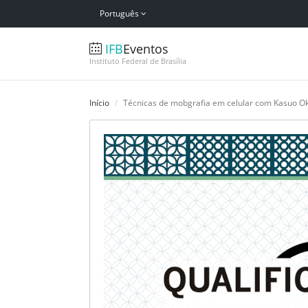
Português
IFB
Eventos
Instituto Federal de Brasília
Início
Técnicas de mobgrafia em celular com Kasuo O