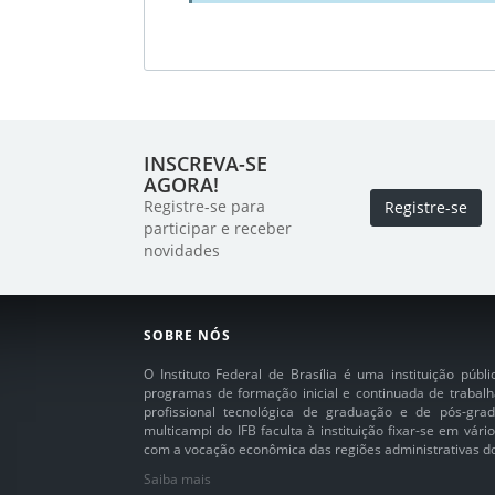
INSCREVA-SE
AGORA!
Registre-se para
Registre-se
participar e receber
novidades
SOBRE NÓS
O Instituto Federal de Brasília é uma instituição púb
programas de formação inicial e continuada de trabalh
profissional tecnológica de graduação e de pós-grad
multicampi do IFB faculta à instituição fixar-se em vár
com a vocação econômica das regiões administrativas do 
Saiba mais