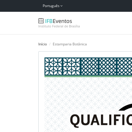
Português
IFB
Eventos
Instituto Federal de Brasília
Início
Estamparia Botânica