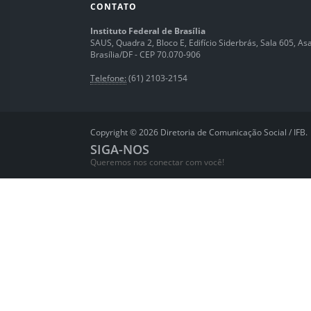
CONTATO
Instituto Federal de Brasília
SAUS, Quadra 2, Bloco E, Edifício Siderbrás, Sala 605, Asa 
Brasília/DF - CEP 70.070-906
Telefone:
(61) 2103-2154
Copyright © 2026 Diretoria de Comunicação Social / IFB.
SIGA-NOS
Queremos nos conectar com você!