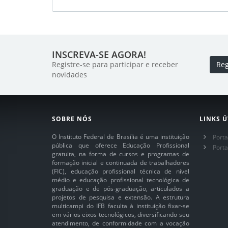
INSCREVA-SE AGORA!
Registre-se para participar e receber
Reg
novidades
SOBRE NÓS
LINKS Ú
O Instituto Federal de Brasília é uma instituição
Porta
pública que oferece Educação Profissional
Port
gratuita, na forma de cursos e programas de
formação inicial e continuada de trabalhadores
(FIC), educação profissional técnica de nível
médio e educação profissional tecnológica de
graduação e de pós-graduação, articulados a
projetos de pesquisa e extensão. A estrutura
multicampi do IFB faculta à instituição fixar-se
em vários eixos tecnológicos, diversificando seu
atendimento, de conformidade com a vocação