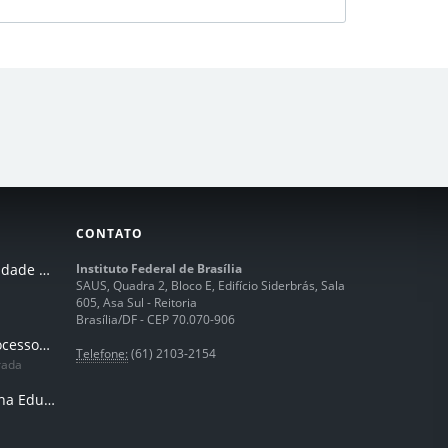
CONTATO
I Seminário de Integridade do IFB
Instituto Federal de Brasília
SAUS, Quadra 2, Bloco E, Edifício Siderbrás, Sala
605, Asa Sul - Reitoria
Brasília/DF - CEP 70.070-906
Humanização dos processos de trabalhos em tempos de IA
Telefone:
(61) 2103-2154
rada
Inteligência Artificial na Educação Profissional e Tecnológica: potencialidades, desafios e desenvolvimento docente