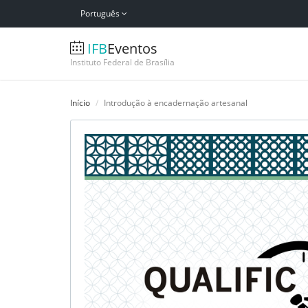
Português
IFB
Eventos
Instituto Federal de Brasília
Início
Introdução à encadernação artesanal