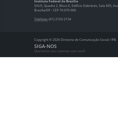
Instituto Federal de Brasília
SAUS, Quadra 2, Bloco E, Edifício Siderbrás, Sala 605, Asa 
Brasília/DF - CEP 70.070-906
Telefone:
(61) 2103-2154
Copyright © 2026 Diretoria de Comunicação Social / IFB.
SIGA-NOS
Queremos nos conectar com você!