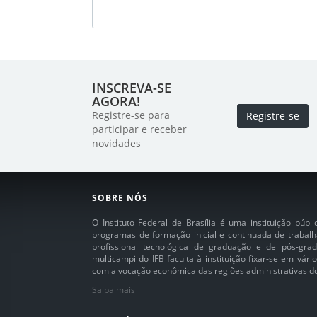
INSCREVA-SE
AGORA!
Registre-se para
Registre-se
participar e receber
novidades
SOBRE NÓS
O Instituto Federal de Brasília é uma instituição púb
programas de formação inicial e continuada de trabalh
profissional tecnológica de graduação e de pós-grad
multicampi do IFB faculta à instituição fixar-se em vár
com a vocação econômica das regiões administrativas do 
Saiba mais