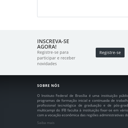
INSCREVA-SE
AGORA!
Registre-se para
Registre-se
participar e receber
novidades
SOBRE NÓS
O Instituto Federal de Brasília é uma instituição púb
programas de formação inicial e continuada de trabalh
profissional tecnológica de graduação e de pós-grad
multicampi do IFB faculta à instituição fixar-se em vár
com a vocação econômica das regiões administrativas do 
Saiba mais