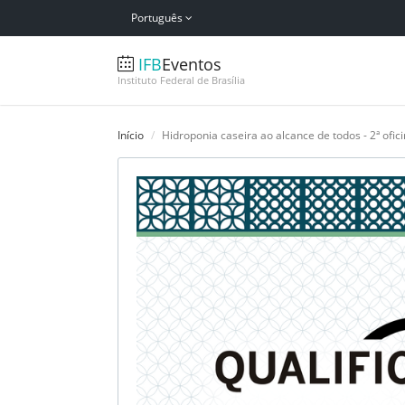
Português
IFB
Eventos
Instituto Federal de Brasília
Início
Hidroponia caseira ao alcance de todos - 2ª ofic